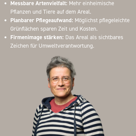
Messbare Artenvielfalt:
Mehr einheimische
Pflanzen und Tiere auf dem Areal.
Planbarer Pflegeaufwand:
Möglichst pflegeleichte
Grünflächen sparen Zeit und Kosten.
Firmenimage stärken:
Das Areal als sichtbares
Zeichen für Umweltverantwortung.