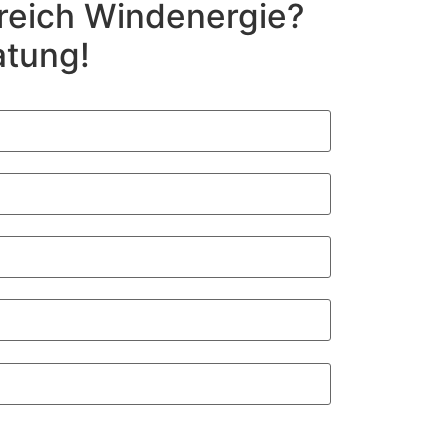
ereich Windenergie?
atung!