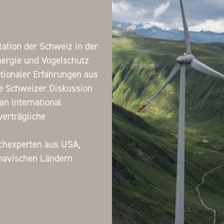
tation der Schweiz in der
ergie und Vogelschutz
ationaler Erfahrungen aus
e Schweizer Diskussion
 an international
verträgliche
achexperten aus USA,
inavischen Ländern