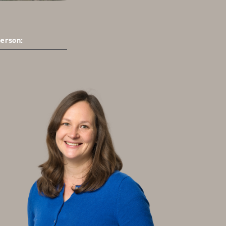
erson: